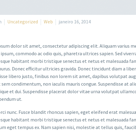
n
Uncategorized
Web
janeiro 16, 2014
sum dolor sit amet, consectetur adipiscing elit. Aliquam varius m
 ipsum, commodo ac odio quis, pharetra ultrices sapien. Sed viverr
sque habitant morbi tristique senectus et netus et malesuada fame
purus. Donec efficitur ultricies gravida. Donec tincidunt diam a liber
sse libero justo, finibus non lorem sit amet, dapibus volutpat a
t sem condimentum, non iaculis mauris congue. Suspendisse at aliq
stique et dui. Suspendisse placerat dolor vitae urna volutpat ullamc
bendum ut.
orci nunc. Fusce blandit rhoncus sapien, eget eleifend erat malesu
sque habitant morbi tristique senectus et netus et malesuada fame
um eget tempus ex. Nam sapien nisi, molestie at tellus quis, fauci