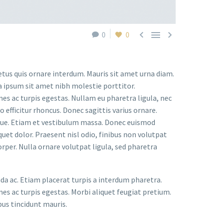



0
0
etus quis ornare interdum. Mauris sit amet urna diam.
a ipsum sit amet nibh molestie porttitor.
s ac turpis egestas. Nullam eu pharetra ligula, nec
o efficitur rhoncus. Donec sagittis varius ornare.
ugue. Etiam et vestibulum massa. Donec euismod
uet dolor. Praesent nisl odio, finibus non volutpat
orper. Nulla ornare volutpat ligula, sed pharetra
ada ac. Etiam placerat turpis a interdum pharetra.
s ac turpis egestas. Morbi aliquet feugiat pretium.
bus tincidunt mauris.