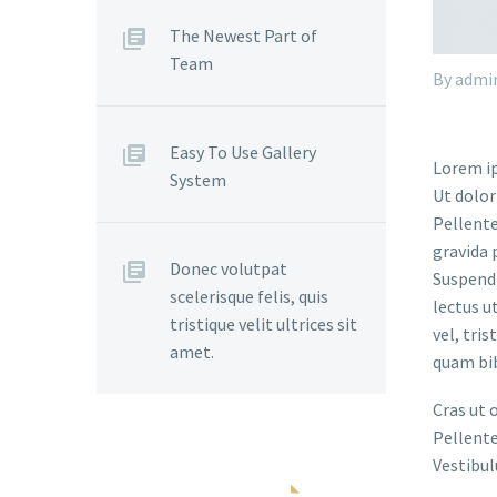
The Newest Part of
Team
By admi
Easy To Use Gallery
Lorem ip
System
Ut dolor
Pellente
gravida 
Donec volutpat
Suspendi
scelerisque felis, quis
lectus u
tristique velit ultrices sit
vel, tri
amet.
quam bi
Cras ut 
Pellente
Vestibul
COMENTÁRIOS