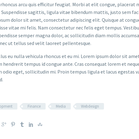
rhoncus arcu quis efficitur feugiat. Morbi at elit congue, placerat 
. Suspendisse sagittis, ligula vitae bibendum mattis, justo sem faci
sum dolor sit amet, consectetur adipiscing elit. Quisque at congue 
sse vitae mi felis. Nam consectetur nec felis eget tempus. Vesti
spendisse semper magna dolor, ac sollicitudin diam mollis accums
onec ut tellus sed velit laoreet pellentesque.
ellus eu nulla vehicula rhoncus et eu mi. Lorem ipsum dolor sit ame
m hendrerit tempus id congue ante. Cras consequat lorem et neque 
 odio eget, sollicitudin mi. Proin tempus ligula et lacus egestas v
d.
lopment
Finance
Media
Webdesign