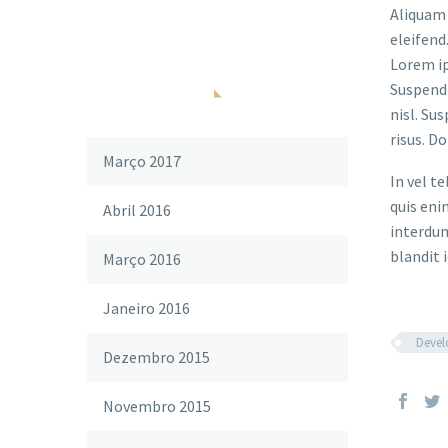
Aliquam 
eleifend
Lorem ip
Suspendi
ARQUIVOS
nisl. Su
risus. D
Março 2017
In vel t
quis eni
Abril 2016
interdum
blandit i
Março 2016
Janeiro 2016
Deve
Dezembro 2015
Novembro 2015