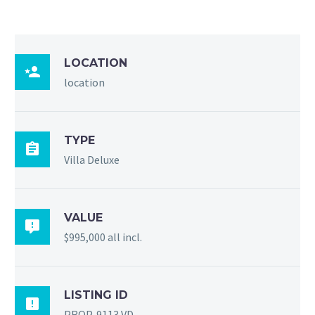
LOCATION

location
TYPE

Villa Deluxe
VALUE

$995,000 all incl.
LISTING ID

PROP-9113 VD